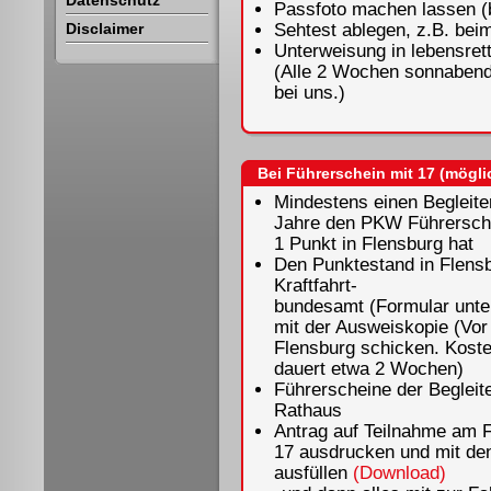
Datenschutz
Passfoto machen lassen (
Disclaimer
Sehtest ablegen, z.B. bei
Unterweisung in lebensre
(Alle 2 Wochen sonnabends
bei uns.)
Bei Führerschein mit 17 (mögli
Mindestens einen Begleiter
Jahre den PKW Führerschei
1 Punkt in Flensburg hat
Den Punktestand in Flensb
Kraftfahrt-
bundesamt (Formular unt
mit der Ausweiskopie (Vor
Flensburg schicken. Koste
dauert etwa 2 Wochen)
Führerscheine der Begleite
Rathaus
Antrag auf Teilnahme am 
17 ausdrucken und mit de
ausfüllen
(Download)