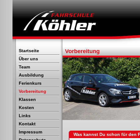
Startseite
Vorbereitung
Über uns
Team
Ausbildung
Ferienkurs
Vorbereitung
Klassen
Kosten
Links
Kontakt
Impressum
Was kannst Du schon für den F